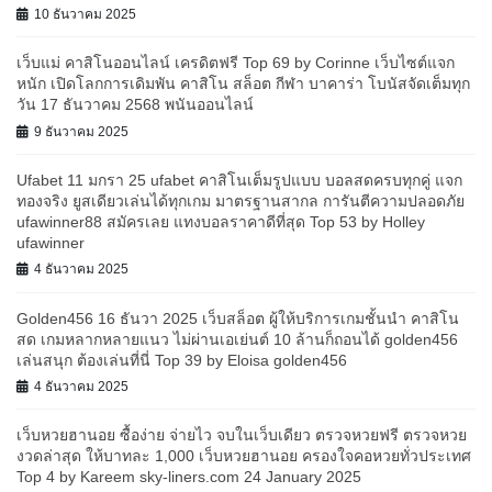
10 ธันวาคม 2025
เว็บแม่ คาสิโนออนไลน์ เครดิตฟรี Top 69 by Corinne เว็บไซต์แจก
หนัก เปิดโลกการเดิมพัน คาสิโน สล็อต กีฬา บาคาร่า โบนัสจัดเต็มทุก
วัน 17 ธันวาคม 2568 พนันออนไลน์
9 ธันวาคม 2025
Ufabet 11 มกรา 25 ufabet คาสิโนเต็มรูปแบบ บอลสดครบทุกคู่ แจก
ทองจริง ยูสเดียวเล่นได้ทุกเกม มาตรฐานสากล การันตีความปลอดภัย
ufawinner88 สมัครเลย แทงบอลราคาดีที่สุด Top 53 by Holley
ufawinner
4 ธันวาคม 2025
Golden456 16 ธันวา 2025 เว็บสล็อต ผู้ให้บริการเกมชั้นนำ คาสิโน
สด เกมหลากหลายแนว ไม่ผ่านเอเย่นต์ 10 ล้านก็ถอนได้ golden456
เล่นสนุก ต้องเล่นที่นี่ Top 39 by Eloisa golden456
4 ธันวาคม 2025
เว็บหวยฮานอย ซื้อง่าย จ่ายไว จบในเว็บเดียว ตรวจหวยฟรี ตรวจหวย
งวดล่าสุด ให้บาทละ 1,000 เว็บหวยฮานอย ครองใจคอหวยทั่วประเทศ
Top 4 by Kareem sky-liners.com 24 January 2025