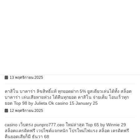
13 พฤศจิกายน 2025
Tookhuay 88 ถูกหวย88 24 มกราคม 69 tookhuay 88 ถูกหวย88 เว็บ
หวยเบอร์ต้นของเมืองไทย หวยออนไลน์ไม่มีขั้นต่ำ ไม่มีเลขอั้น ซื้อหวย
ผ่านเว็บ ถูกแล้วเงินเข้าทันที ถูกหวย88 สมัครง่ายจ่ายเต็มทุกบาท Top
48 by Kasey tookhuay88
13 พฤศจิกายน 2025
เว็บใหญ่ pgslotceo ทดลองเล่น Top 96 by Doreen เว็บไซต์ใหญ่ เปิด
โลกสล็อต เว็บแท้ เล่นง่าย ถอนได้จริง ไม่ล็อกยูส 4 ธันวา 25 คาสิโน
ออนไลน์
13 พฤศจิกายน 2025
คาสิโน บาคาร่า ลิขสิทธิ์แท้ ทุกยอดฝาก 5% ยูสเดียวเล่นได้ทั้ง สล็อต
บาคาร่า เล่นเสียหายห่วง ได้คืนทุกยอด คาสิโน จ่ายเต็ม โอนเร็วทุก
ยอด Top 98 by Julieta Ok casino 15 January 25
12 พฤศจิกายน 2025
casino เว็บตรง punpro777.ceo ใหม่ล่าสุด Top 65 by Winnie 29
สล็อตเเครดิตฟรี เวปไซต์แจกหนัก โปรใหม่ไฟแรง สล็อต เครดิตฟรี
คืนยอดเสียก็มี ธันวา 68