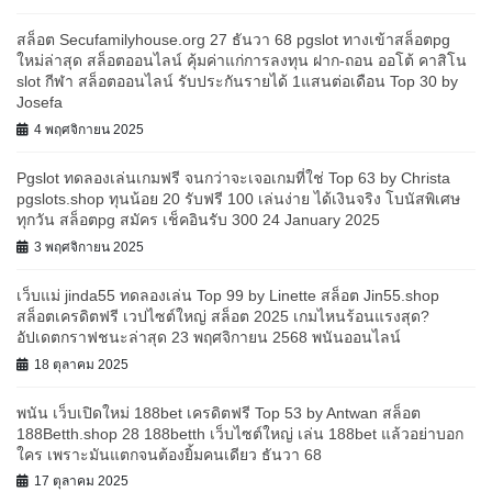
สล็อต Secufamilyhouse.org 27 ธันวา 68 pgslot ทางเข้าสล็อตpg
ใหม่ล่าสุด สล็อตออนไลน์ คุ้มค่าแก่การลงทุน ฝาก-ถอน ออโต้ คาสิโน
slot กีฬา สล็อตออนไลน์ รับประกันรายได้ 1แสนต่อเดือน Top 30 by
Josefa
4 พฤศจิกายน 2025
Pgslot ทดลองเล่นเกมฟรี จนกว่าจะเจอเกมที่ใช่ Top 63 by Christa
pgslots.shop ทุนน้อย 20 รับฟรี 100 เล่นง่าย ได้เงินจริง โบนัสพิเศษ
ทุกวัน สล็อตpg สมัคร เช็คอินรับ 300 24 January 2025
3 พฤศจิกายน 2025
เว็บแม่ jinda55 ทดลองเล่น Top 99 by Linette สล็อต Jin55.shop
สล็อตเครดิตฟรี เวปไซต์ใหญ่ สล็อต 2025 เกมไหนร้อนแรงสุด?
อัปเดตกราฟชนะล่าสุด 23 พฤศจิกายน 2568 พนันออนไลน์
18 ตุลาคม 2025
พนัน เว็บเปิดใหม่ 188bet เครดิตฟรี Top 53 by Antwan สล็อต
188Betth.shop 28 188betth เว็บไซต์ใหญ่ เล่น 188bet แล้วอย่าบอก
ใคร เพราะมันแตกจนต้องยิ้มคนเดียว ธันวา 68
17 ตุลาคม 2025