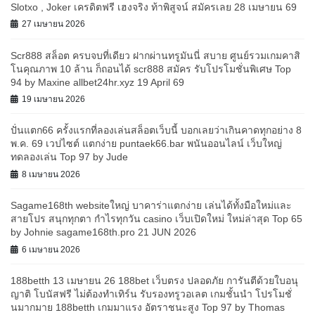
Slotxo , Joker เครดิตฟรี เฮงจริง ท้าพิสูจน์ สมัครเลย 28 เมษายน 69
27 เมษายน 2026
Scr888 สล็อต ครบจบที่เดียว ฝากผ่านทรูมันนี่ สบาย ศูนย์รวมเกมคาสิ
โนคุณภาพ 10 ล้าน ก็ถอนได้ scr888 สมัคร รับโปรโมชั่นพิเศษ Top
94 by Maxine allbet24hr.xyz 19 April 69
19 เมษายน 2026
ปั่นแตก66 ครั้งแรกที่ลองเล่นสล็อตเว็บนี้ บอกเลยว่าเกินคาดทุกอย่าง 8
พ.ค. 69 เวปไซต์ แตกง่าย puntaek66.bar พนันออนไลน์ เว็บใหญ่
ทดลองเล่น Top 97 by Jude
8 เมษายน 2026
Sagame168th websiteใหญ่ บาคาร่าแตกง่าย เล่นได้ทั้งมือใหม่และ
สายโปร สนุกทุกตา กำไรทุกวัน casino เว็บเปิดใหม่ ใหม่ล่าสุด Top 65
by Johnie sagame168th.pro 21 JUN 2026
6 เมษายน 2026
188betth 13 เมษายน 26 188bet เว็บตรง ปลอดภัย การันตีด้วยใบอนุ
ญาติ โบนัสฟรี ไม่ต้องทำเทิร์น รับรองทรูวอเลต เกมชั้นนำ โปรโมชั่
นมากมาย 188betth เกมมาแรง อัตราชนะสูง Top 97 by Thomas