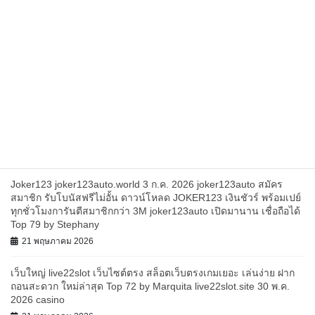
29 พฤษภาคม 2026
casino pgslot สล็อตเว็บตรงไม่ผ่านเอเย่นต์ มีทดลองเล่นและโปร
สำหรับมือใหม่ เว็บตรง funny18d.com ใหม่ล่าสุด Top 34 by Trent 13
webใหญ่ MAY 2026
29 พฤษภาคม 2026
918kissauto รวมเกมสล็อตยอดนิยม เล่นง่าย ภาพสวย โบนัสแตกสนุก
5 มิถุนายน 69 เว็บไซต์ ใหญ่ 918kissauto.mobi casino online เว็บ
ใหญ่ ใหม่ล่าสุด Top 28 by Anglea
27 พฤษภาคม 2026
Joker123 joker123auto.world 3 ก.ค. 2026 joker123auto สมัคร
สมาชิก รับโบนัสฟรีไม่อั้น ดาวน์โหลด JOKER123 เงินชัวร์ พร้อมเปย์
ทุกชั่วโมงการันตีสมาชิกกว่า 3M joker123auto เปิดมานาน เชื่อถือได้
Top 79 by Stephany
21 พฤษภาคม 2026
เว็บใหญ่ live22slot เว็บไซต์ตรง สล็อตเว็บตรงเกมเยอะ เล่นง่าย ฝาก
ถอนสะดวก ใหม่ล่าสุด Top 72 by Marquita live22slot.site 30 พ.ค.
2026 casino