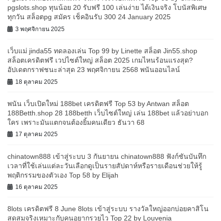
pgslots.shop ทุนน้อย 20 รับฟรี 100 เล่นง่าย ได้เงินจริง โบนัสพิเศษ
ทุกวัน สล็อตpg สมัคร เช็คอินรับ 300 24 January 2025
3 พฤศจิกายน 2025
เว็บแม่ jinda55 ทดลองเล่น Top 99 by Linette สล็อต Jin55.shop
สล็อตเครดิตฟรี เวปไซต์ใหญ่ สล็อต 2025 เกมไหนร้อนแรงสุด?
อัปเดตกราฟชนะล่าสุด 23 พฤศจิกายน 2568 พนันออนไลน์
18 ตุลาคม 2025
พนัน เว็บเปิดใหม่ 188bet เครดิตฟรี Top 53 by Antwan สล็อต
188Betth.shop 28 188betth เว็บไซต์ใหญ่ เล่น 188bet แล้วอย่าบอก
ใคร เพราะมันแตกจนต้องยิ้มคนเดียว ธันวา 68
17 ตุลาคม 2025
chinatown888 เข้าสู่ระบบ 3 กันยายน chinatown888 ฟังก์ชันบันทึก
เวลาที่ใช้เล่นแต่ละวันเลือกดูเป็นรายสัปดาห์หรือรายเดือนช่วยให้รู้
พฤติกรรมของตัวเอง Top 58 by Elijah
16 ตุลาคม 2025
8lots เครดิตฟรี 8 June 8lots เข้าสู่ระบบ รางวัลใหญ่ออกบ่อยคาสิโน
สดสมจริงเหมาะกับคนอยากรวยไว Top 22 by Louvenia