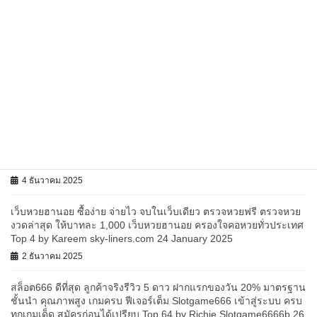
9 ธันวาคม 2025
Ufabet 11 มกรา 25 ufabet คาสิโนเต็มรูปแบบ บอลสดครบทุกคู่ แจก
ทองจริง ยูสเดียวเล่นได้ทุกเกม มาตรฐานสากล การันตีความปลอดภัย
ufawinner88 สมัครเลย แทงบอลราคาดีที่สุด Top 53 by Holley
ufawinner
4 ธันวาคม 2025
Golden456 16 ธันวา 2025 เว็บสล็อต ผู้ให้บริการเกมชั้นนำ คาสิโน
สด เกมหลากหลายแนว ไม่ผ่านเอเย่นต์ 10 ล้านก็ถอนได้ golden456
เล่นสนุก ต้องเล่นที่นี่ Top 39 by Eloisa golden456
4 ธันวาคม 2025
เว็บหวยฮานอย ซื้อง่าย จ่ายไว จบในเว็บเดียว ตรวจหวยฟรี ตรวจหวย
งวดล่าสุด ให้บาทละ 1,000 เว็บหวยฮานอย ครองใจคอหวยทั่วประเทศ
Top 4 by Kareem sky-liners.com 24 January 2025
2 ธันวาคม 2025
สล็อต666 ดีที่สุด ลูกค้าจริงรีวิว 5 ดาว ฝากแรกของวัน 20% มาตรฐาน
ชั้นนำ คุณภาพสูง เกมครบ ฟีเจอร์เต็ม Slotgame666 เข้าสู่ระบบ ครบ
ทุกเกมเด็ด สมัครก่อนได้เปรียบ Top 64 by Richie Slotgame6666b 26