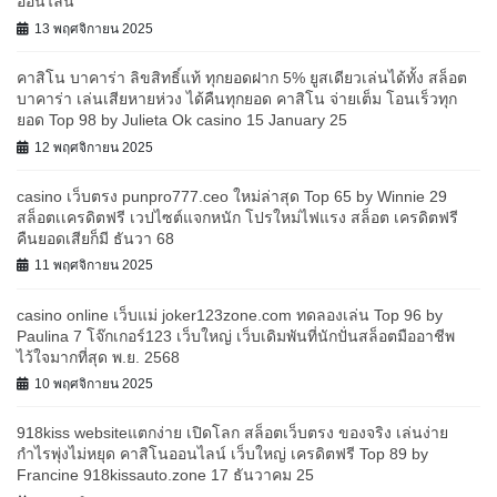
ออนไลน์
13 พฤศจิกายน 2025
คาสิโน บาคาร่า ลิขสิทธิ์แท้ ทุกยอดฝาก 5% ยูสเดียวเล่นได้ทั้ง สล็อต
บาคาร่า เล่นเสียหายห่วง ได้คืนทุกยอด คาสิโน จ่ายเต็ม โอนเร็วทุก
ยอด Top 98 by Julieta Ok casino 15 January 25
12 พฤศจิกายน 2025
casino เว็บตรง punpro777.ceo ใหม่ล่าสุด Top 65 by Winnie 29
สล็อตเเครดิตฟรี เวปไซต์แจกหนัก โปรใหม่ไฟแรง สล็อต เครดิตฟรี
คืนยอดเสียก็มี ธันวา 68
11 พฤศจิกายน 2025
casino online เว็บแม่ joker123zone.com ทดลองเล่น Top 96 by
Paulina 7 โจ๊กเกอร์123 เว็บใหญ่ เว็บเดิมพันที่นักปั่นสล็อตมืออาชีพ
ไว้ใจมากที่สุด พ.ย. 2568
10 พฤศจิกายน 2025
918kiss websiteแตกง่าย เปิดโลก สล็อตเว็บตรง ของจริง เล่นง่าย
กำไรพุ่งไม่หยุด คาสิโนออนไลน์ เว็บใหญ่ เครดิตฟรี Top 89 by
Francine 918kissauto.zone 17 ธันวาคม 25