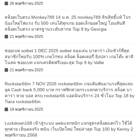
26 พฤศจิกายน 2025
สล็อตเว็บตรง Monkey789 14 ม.ค. 25 monkey789 ลิขสิทธิ์แท้ โปร
น้องใหม่ไฟแรง รับ 500 เล่นได้ทุกเกม ยอดเล็กยอดใหญ่ โอนทันที
สล็อตเว็บตรง มาตรฐานระดับสากล Top 8 by Georgia
21 พฤศจิกายน 2025
ซอยเบท soibet 1 DEC 2025 soibet ลองเล่น บาคาร่า เงินชัวร์ที่สุด
สมาชิกใหม่รับ 100% เกมไก่ชน สล็อต ล็อตเตอรี่ ยิงปลา เกมโต๊ะ คาสิ
โนสด ซอยเบท แจกเครดิตฟรีเยอะสุด Top 9 by Vallie
21 พฤศจิกายน 2025
Rockstar66m 7 NOV 2026 rockstar66m เกมเดิมพันมาแรงที่สุดแห่ง
ยุค Cash back 5,000 บาท กราฟฟิกสวยกระแทกตาบริการ สล็อต บา
คาร่า หวย บอล ครบ rockstar66 แอดมินบริการ 24 ชั่วโมง Top 18 by
Tiara rockstar66m
19 พฤศจิกายน 2025
Lockdown168 เข้าสู่ระบบ webแจกหนัก แจกสูตรสล็อตแตกไว ใช้ได้
ทุกค่าย เห็นผลจริง พนัน เว็บเปิดใหม่ ใหม่ล่าสุด Top 100 by Kenny 2
พฤศจิกายน 2568