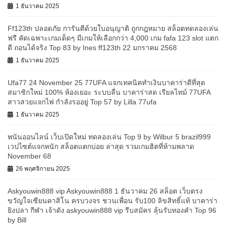
1 ธันวาคม 2025
Ff123th ปลอดภัย การันตีด้วยใบอนุญาติ ถูกกฎหมาย สล็อตทดลองเล่น
ฟรี คัดเฉพาะเกมเด็ดๆ มีเกมให้เลือกกว่า 4,000 เกม fafa 123 slot แตก
ดี ถอนได้จริง Top 83 by Ines ff123th 22 มกราคม 2568
1 ธันวาคม 2025
Ufa77 24 November 25 77UFA แจกเทคนิคทำเงินบาคาร่าดีที่สุด
สมาชิกใหม่ 100% ห้องเยอะ ระบบลื่น บาคาร่าสด เรียลไทม์ 77UFA
สาวสวยแจกไพ่ กำลังรออยู่ Top 57 by Lilla 77ufa
1 ธันวาคม 2025
พนันออนไลน์ เว็บเปิดใหม่ ทดลองเล่น Top 9 by Wilbur 5 brazil999
เวปไซต์แจกหนัก สล็อตแตกบ่อย ล่าสุด รวมเกมฮิตที่ห้ามพลาด
November 68
26 พฤศจิกายน 2025
Askyouwin888 vip Askyouwin888 1 ธันวาคม 26 สล็อต เว็บตรง
ขวัญใจเซียนคาสิโน ครบวงจร ชวนเพื่อน รับ100 ลิขสิทธิ์แท้ บาคาร่า
ยิงปลา กีฬา เจ้าดัง askyouwin888 vip รีบสมัคร ลุ้นรับทองคำ Top 96
by Bill