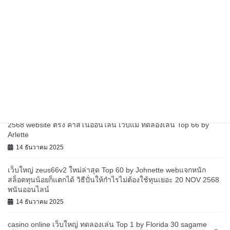
Texas24 24 มกราคม 2026 รวมเกมสล็อต การเดิมพันออนไลน์ ที่นัก
เสี่ยงโชคไว้ใจ โปรโมชั่นเครดิตฟรี 100% ลื่นไหล ไม่สะดุด เกมฮิต
ตลอดกาล texas24 เชื่อถือได้ ไม่มีโกง Top 56 by Jack Texas24
14 ธันวาคม 2025
Ufabomb ufabomb 12 มกราคม 68 ufabombx เว็บแทงบอลที่ดีที่สุด
โปรชวนเพื่อน 0.6% ครบ จบทุกการเดิมพัน เดิมพันง่าย มือใหม่ก็แทง
ได้ ufabombx ดูบอลฟรีครบทุกคู่ทั่วโลก Top 16 by Cleo
14 ธันวาคม 2025
Lion123 เว็บสล็อตที่คนเล่นเยอะที่สุดตอนนี้ ไม่ลองคือพลาด 18 ธ.ค.
2568 website ตรง คาสิโนออนไลน์ เว็บแม่ ทดลองเล่น Top 66 by
Arlette
14 ธันวาคม 2025
เว็บใหญ่ zeus66v2 ใหม่ล่าสุด Top 60 by Johnette webแจกหนัก
สล็อตทุนน้อยก็แตกได้ วิธีปั่นให้กำไรไม่ต้องใช้ทุนเยอะ 20 NOV 2568
พนันออนไลน์
14 ธันวาคม 2025
casino online เว็บใหญ่ ทดลองเล่น Top 1 by Florida 30 sagame