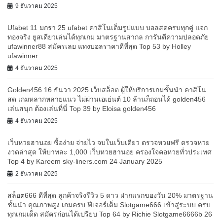
9 ธันวาคม 2025
Ufabet 11 มกรา 25 ufabet คาสิโนเต็มรูปแบบ บอลสดครบทุกคู่ แจก
ทองจริง ยูสเดียวเล่นได้ทุกเกม มาตรฐานสากล การันตีความปลอดภัย
ufawinner88 สมัครเลย แทงบอลราคาดีที่สุด Top 53 by Holley
ufawinner
4 ธันวาคม 2025
Golden456 16 ธันวา 2025 เว็บสล็อต ผู้ให้บริการเกมชั้นนำ คาสิโน
สด เกมหลากหลายแนว ไม่ผ่านเอเย่นต์ 10 ล้านก็ถอนได้ golden456
เล่นสนุก ต้องเล่นที่นี่ Top 39 by Eloisa golden456
4 ธันวาคม 2025
เว็บหวยฮานอย ซื้อง่าย จ่ายไว จบในเว็บเดียว ตรวจหวยฟรี ตรวจหวย
งวดล่าสุด ให้บาทละ 1,000 เว็บหวยฮานอย ครองใจคอหวยทั่วประเทศ
Top 4 by Kareem sky-liners.com 24 January 2025
2 ธันวาคม 2025
สล็อต666 ดีที่สุด ลูกค้าจริงรีวิว 5 ดาว ฝากแรกของวัน 20% มาตรฐาน
ชั้นนำ คุณภาพสูง เกมครบ ฟีเจอร์เต็ม Slotgame666 เข้าสู่ระบบ ครบ
ทุกเกมเด็ด สมัครก่อนได้เปรียบ Top 64 by Richie Slotgame6666b 26