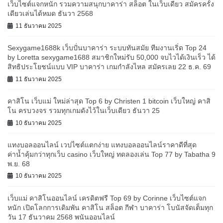
เว็บไซต์แจกหนัก รวมความสนุกบาคาร่า สล็อต ในเว็บเดียว สมัครครั้ง
เดียวเล่นได้หมด ธันวา 2568
11 ธันวาคม 2025
Sexygame1688k เว็บปั่นบาคาร่า ระบบทันสมัย ทีมงานเริ่ด Top 24
by Loretta sexygame1688 สมาชิกใหม่รับ 50,000 จบไวได้เงินเร็ว ได้
สิทธิประโยชน์แบบ VIP บาคาร่า เกมกำลังไหล สมัครเลย 22 ธ.ค. 69
11 ธันวาคม 2025
คาสิโน เว็บแม่ ใหม่ล่าสุด Top 6 by Christen 1 bitcoin เว็บใหญ่ คาสิ
โน ครบวงจร รวมทุกเกมดังไว้ในเว็บเดียว ธันวา 25
10 ธันวาคม 2025
แทงบอลออนไลน์ เวปไซต์แตกง่าย แทงบอลออนไลน์ราคาดีที่สุด
ค่าน้ำคุ้มกว่าทุกเว็บ casino เว็บใหญ่ ทดลองเล่น Top 77 by Tabatha 9
พ.ย. 68
10 ธันวาคม 2025
เว็บแม่ คาสิโนออนไลน์ เครดิตฟรี Top 69 by Corinne เว็บไซต์แจก
หนัก เปิดโลกการเดิมพัน คาสิโน สล็อต กีฬา บาคาร่า โบนัสจัดเต็มทุก
วัน 17 ธันวาคม 2568 พนันออนไลน์