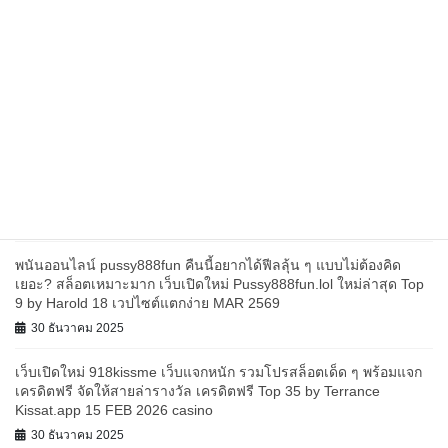
สล็อต เว็บอันดับ 1 มาแรงที่สุด ตอนนี้ Top 48 by Dustin xin88 ฝากนี้
รับทุนฟรี 100 บริการลูกค้าดี แอดมินตอบไว เกมสล็อตลิขสิทธิ์แท้
มั่นใจได้ทุกสปิน คาสิโนออนไลน์ สปินสนุก โบนัสแน่น เล่นเพลินทั้งวัน
2 FEB 2026
7 มกราคม 2026
ซีเกมส์68 สุดยอดเว็บเดิมพัน อัตราการจ่ายสูงที่สุด ทุกยอดฝาก 10%
เล่นปุ๊บ ถอนปั๊บเดิมพันเหนือระดับ สไตล์ VIP pgslot สายปั่นตัวจริงต้อง
ลอง Top 85 by Deanna s68hub.org 27 มกรา 2026
6 มกราคม 2026
พนันออนไลน์ pussy888fun คืนนี้อยากได้ฟีลลุ้น ๆ แบบไม่ต้องคิด
เยอะ? สล็อตเหมาะมาก เว็บเปิดใหม่ Pussy888fun.lol ใหม่ล่าสุด Top
9 by Harold 18 เวปไซต์แตกง่าย MAR 2569
30 ธันวาคม 2025
เว็บเปิดใหม่ 918kissme เว็บแจกหนัก รวมโปรสล็อตเด็ด ๆ พร้อมแจก
เครดิตฟรี จัดให้สายล่ารางวัล เครดิตฟรี Top 35 by Terrance
Kissat.app 15 FEB 2026 casino
30 ธันวาคม 2025