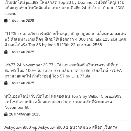
เว็บเปิดใหม่ juad69 ใหม่ล่าสุด Top 23 by Deanne เวปไซต์ใหญ่ รวม
สล็อตทุกค่าย โบนัสจัดเต็ม เล่นง่ายบนมือถือ 24 ชั่วโมง 10 พ.ย. 2568
casino
1 ธันวาคม 2025
Ff123th ปลอดภัย การันตีด้วยใบอนุญาติ ถูกกฎหมาย สล็อตทดลองเล่น
ฟรี คัดเฉพาะเกมเด็ดๆ มีเกมให้เลือกกว่า 4,000 เกม fafa 123 slot แตก
ดี ถอนได้จริง Top 83 by Ines ff123th 22 มกราคม 2568
1 ธันวาคม 2025
Ufa77 24 November 25 77UFA แจกเทคนิคทำเงินบาคาร่าดีที่สุด
สมาชิกใหม่ 100% ห้องเยอะ ระบบลื่น บาคาร่าสด เรียลไทม์ 77UFA
สาวสวยแจกไพ่ กำลังรออยู่ Top 57 by Lilla 77ufa
1 ธันวาคม 2025
พนันออนไลน์ เว็บเปิดใหม่ ทดลองเล่น Top 9 by Wilbur 5 brazil999
เวปไซต์แจกหนัก สล็อตแตกบ่อย ล่าสุด รวมเกมฮิตที่ห้ามพลาด
November 68
26 พฤศจิกายน 2025
Askyouwin888 vip Askyouwin888 1 ธันวาคม 26 สล็อต เว็บตรง