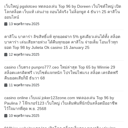
เว็บใหญ่ pgslotceo ทดลองเล่น Top 96 by Doreen เว็บไซต์ใหญ่ เปิด
โลกสล็อต เว็บแท้ เล่นง่าย ถอนได้จริง ไม่ล็อกยูส 4 ธันวา 25 คาสิโน
ออนไลน์
13 พฤศจิกายน 2025
คาสิโน บาคาร่า ลิขสิทธิ์แท้ ทุกยอดฝาก 5% ยูสเดียวเล่นได้ทั้ง สล็อต
บาคาร่า เล่นเสียหายห่วง ได้คืนทุกยอด คาสิโน จ่ายเต็ม โอนเร็วทุก
ยอด Top 98 by Julieta Ok casino 15 January 25
12 พฤศจิกายน 2025
casino เว็บตรง punpro777.ceo ใหม่ล่าสุด Top 65 by Winnie 29
สล็อตเเครดิตฟรี เวปไซต์แจกหนัก โปรใหม่ไฟแรง สล็อต เครดิตฟรี
คืนยอดเสียก็มี ธันวา 68
11 พฤศจิกายน 2025
casino online เว็บแม่ joker123zone.com ทดลองเล่น Top 96 by
Paulina 7 โจ๊กเกอร์123 เว็บใหญ่ เว็บเดิมพันที่นักปั่นสล็อตมืออาชีพ
ไว้ใจมากที่สุด พ.ย. 2568
10 พฤศจิกายน 2025