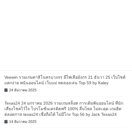
Slotxo24hr สล็อตแตกไว ไม่ผ่านเอเย่นต์ จ่ายจริง ทุกยอดฝากรับสูงสุด
1M หวยออนไลน์ รับทุกสำนัก สล็อตค่ายดังรวมครบ เล่นฟรีก็มี
slotxo24hr ลองสมัครแล้วไปลุ้นกันเลย Top 76 by Harriet
slotxo24hrb.com 1 กุมภา 2025
26 ธันวาคม 2025
สล็อตเครดิตฟรี 1 December 2568 สล็อตเครดิตฟรี เว็บรวมคาสิโน
ออนไลน์ ที่บอกกันปากต่อปาก ฝากแรกของวันรับ 200 สล็อตทดลอง
เล่นฟรี เว็บตรง จ่ายจริง สล็อต777 สมัครง่ายไม่กี่ขั้น Top 21 by
Wilmer punpro777.art
26 ธันวาคม 2025
Veewin รวมเกมคาสิโนครบวงจร มีไพ่เสือมังกร 21 ธันวา 25 เว็บไซต์
แตกง่าย พนันออนไลน์ เว็บแม่ ทดลองเล่น Top 59 by Kaley
24 ธันวาคม 2025
Texas24 24 มกราคม 2026 รวมเกมสล็อต การเดิมพันออนไลน์ ที่นัก
เสี่ยงโชคไว้ใจ โปรโมชั่นเครดิตฟรี 100% ลื่นไหล ไม่สะดุด เกมฮิต
ตลอดกาล texas24 เชื่อถือได้ ไม่มีโกง Top 56 by Jack Texas24
14 ธันวาคม 2025