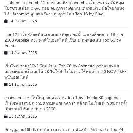
Ufabomb ufabomb 12 มกราคม 68 ufabombx เว็บแทงบอลที่ดีที่สุด
โปรชวนเพื่อน 0.6% ครบ จบทุกการเดิมพัน เดิมพันง่าย มือใหม่ก็แทง
ได้ ufabombx ดูบอลฟรีครบทุกคู่ทั่วโลก Top 16 by Cleo
14 ธันวาคม 2025
Lion123 เว็บสล็อตที่คนเล่นเยอะที่สุดตอนนี้ ไม่ลองคือพลาด 18 ธ.ค.
2568 website ตรง คาสิโนออนไลน์ เว็บแม่ ทดลองเล่น Top 66 by
Arlette
14 ธันวาคม 2025
เว็บใหญ่ zeus66v2 ใหม่ล่าสุด Top 60 by Johnette webแจกหนัก
สล็อตทุนน้อยก็แตกได้ วิธีปั่นให้กำไรไม่ต้องใช้ทุนเยอะ 20 NOV 2568
พนันออนไลน์
14 ธันวาคม 2025
casino online เว็บใหญ่ ทดลองเล่น Top 1 by Florida 30 sagame
เว็บไซต์แจกหนัก รวมความสนุกบาคาร่า สล็อต ในเว็บเดียว สมัครครั้ง
เดียวเล่นได้หมด ธันวา 2568
11 ธันวาคม 2025
Sexygame1688k เว็บปั่นบาคาร่า ระบบทันสมัย ทีมงานเริ่ด Top 24