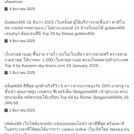
ufawinner
4 ธันวาคม 2025
Golden456 16 ธันวา 2025 เว็บสล็อต ผู้ให้บริการเกมชั้นนำ คาสิโน
สด เกมหลากหลายแนว ไม่ผ่านเอเย่นต์ 10 ล้านก็ถอนได้ golden456
เล่นสนุก ต้องเล่นที่นี่ Top 39 by Eloisa golden456
4 ธันวาคม 2025
เว็บหวยฮานอย ซื้อง่าย จ่ายไว จบในเว็บเดียว ตรวจหวยฟรี ตรวจหวย
งวดล่าสุด ให้บาทละ 1,000 เว็บหวยฮานอย ครองใจคอหวยทั่วประเทศ
Top 4 by Kareem sky-liners.com 24 January 2025
2 ธันวาคม 2025
สล็อต666 ดีที่สุด ลูกค้าจริงรีวิว 5 ดาว ฝากแรกของวัน 20% มาตรฐาน
ชั้นนำ คุณภาพสูง เกมครบ ฟีเจอร์เต็ม Slotgame666 เข้าสู่ระบบ ครบ
ทุกเกมเด็ด สมัครก่อนได้เปรียบ Top 64 by Richie Slotgame6666b 26
JAN 68
2 ธันวาคม 2025
Ufafox88 เว็บไซต์แจกหนัก แทงบอลออนไลน์ราคาดีที่สุด พร้อมคาสิ
โนครบวงจรที่ให้คุณได้มากกว่า casino online เว็บเปิดใหม่ ทดลองเล่น