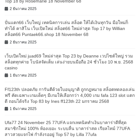
Top 18 by Rosemarie 18 November 68
2 ธันวาคม 2025
ปั่นแตก66 เว็บใหญ่ เทคนิคการเล่น สล็อต ให้ได้เงินทุกวัน มือใหม่ก็
ทำได้ คาสิโน เว็บเปิดใหม่ สล็อต66 ใหม่ล่าสุด Top 17 by Willian
สล็อต66 Puntaek66.shop 18 November 68
2 ธันวาคม 2025
เว็บเปิดใหม่ juad69 ใหม่ล่าสุด Top 23 by Deanne เวปไซต์ใหญ่ รวม
สล็อตทุกค่าย โบนัสจัดเต็ม เล่นง่ายบนมือถือ 24 ชั่วโมง 10 พ.ย. 2568
casino
1 ธันวาคม 2025
Ff123th ปลอดภัย การันตีด้วยใบอนุญาติ ถูกกฎหมาย สล็อตทดลองเล่น
ฟรี คัดเฉพาะเกมเด็ดๆ มีเกมให้เลือกกว่า 4,000 เกม fafa 123 slot แตก
ดี ถอนได้จริง Top 83 by Ines ff123th 22 มกราคม 2568
1 ธันวาคม 2025
Ufa77 24 November 25 77UFA แจกเทคนิคทำเงินบาคาร่าดีที่สุด
สมาชิกใหม่ 100% ห้องเยอะ ระบบลื่น บาคาร่าสด เรียลไทม์ 77UFA
สาวสวยแจกไพ่ กำลังรออยู่ Top 57 by Lilla 77ufa