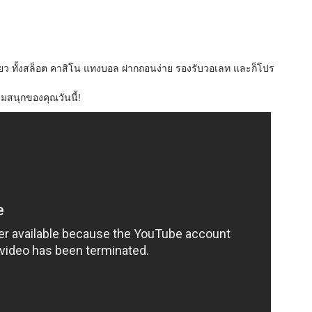
ดียว ทั้งสล็อต คาสิโน แทงบอล ฝากถอนง่าย รองรับวอเลท และก็โปร
ามสนุกของคุณวันนี้!