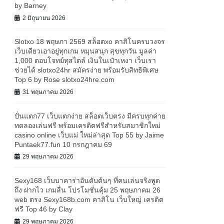
by Barney
2 มิถุนายน 2026
Slotxo 18 พฤษภา 2569 สล็อตxo คาสิโนครบวงจร
เว็บเดียวเอาอยู่ทุกเกม หมุนสนุก สุขทุกวัน มูลค่า
1,000 ตอบโจทย์ทุสไตล์ เงินในเป๋าเหงา เว็บเรา
ช่วยได้ slotxo24hr สมัครง่าย พร้อมรับสิทธิพิเศษ
Top 6 by Rose slotxo24hre.com
31 พฤษภาคม 2026
ปั่นแตก77 เว็บแตกง่าย สล็อตเว็บตรง มีครบทุกค่าย
ทดลองเล่นฟรี พร้อมเครดิตฟรีสำหรับสมาชิกใหม่
casino online เว็บแม่ ใหม่ล่าสุด Top 55 by Jaime
Puntaek77.fun 10 กรกฎาคม 69
29 พฤษภาคม 2026
Sexy168 เว็บบาคาร่าอันดับต้นๆ ที่คนเล่นจริงพูด
ถึง ฝากไว เกมลื่น โปรโมชั่นคุ้ม 25 พฤษภาคม 26
web ตรง Sexy168b.com คาสิโน เว็บใหญ่ เครดิต
ฟรี Top 46 by Clay
29 พฤษภาคม 2026