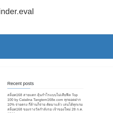
nder.eval
Recent posts
สล็อต168 สายแตก ลุ้นกำไรแบบไม่เสียฟีล Top
100 by Catalina Tangtem168e.com ทุกยอดฝาก
10% จ่ายตรง กี่ล้านก็จ่าย คัดมาแล้ว เล่นได้ทุกเกม
สล็อต168 ของรางวัลกำลังรอ เจ้าของใหม่ 28 ก.ค.