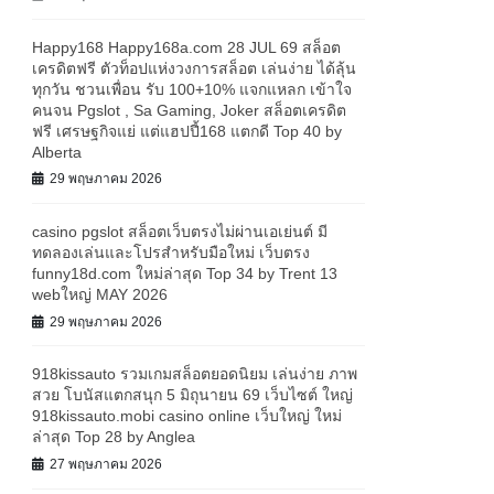
Happy168 Happy168a.com 28 JUL 69 สล็อต
เครดิตฟรี ตัวท็อปแห่งวงการสล็อต เล่นง่าย ได้ลุ้น
ทุกวัน ชวนเพื่อน รับ 100+10% แจกแหลก เข้าใจ
คนจน Pgslot , Sa Gaming, Joker สล็อตเครดิต
ฟรี เศรษฐกิจแย่ แต่แฮปปี้168 แตกดี Top 40 by
Alberta
29 พฤษภาคม 2026
casino pgslot สล็อตเว็บตรงไม่ผ่านเอเย่นต์ มี
ทดลองเล่นและโปรสำหรับมือใหม่ เว็บตรง
funny18d.com ใหม่ล่าสุด Top 34 by Trent 13
webใหญ่ MAY 2026
29 พฤษภาคม 2026
918kissauto รวมเกมสล็อตยอดนิยม เล่นง่าย ภาพ
สวย โบนัสแตกสนุก 5 มิถุนายน 69 เว็บไซต์ ใหญ่
918kissauto.mobi casino online เว็บใหญ่ ใหม่
ล่าสุด Top 28 by Anglea
27 พฤษภาคม 2026