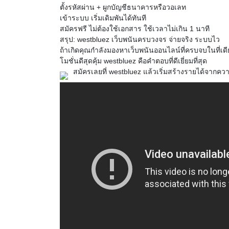
ตั้งรหัสผ่าน + ผูกบัญชีธนาคารหรือวอเลท
เข้าระบบ เริ่มเดิมพันได้ทันที
สมัครฟรี ไม่ต้องใช้เอกสาร ใช้เวลาไม่เกิน 1 นาที
สรุป: westbluez เว็บพนันครบวงจร จ่ายจริง ระบบไว
ถ้าเกิดคุณกำลังมองหาเว็บพนันออนไลน์ที่ครบจบในที่เ
โมชั่นดีสุดคุ้ม westbluez คือคำตอบที่ดีเยี่ยมที่สุด
สมัครเลยที่ westbluez แล้วเริ่มสร้างรายได้จากคว