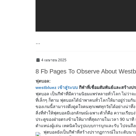
…
4 เมษายน 2025
8 Fb Pages To Observe About Westbl
ฟุตบอล:
westbluez เข้าสู่ระบบ
กีฬาที่เชื่อมสัมพันธ์และสร้า
ฟุตบอล เป็นกีฬาที่มีความนิยมแพร่หลายทั่วโลก ไม่ว่าจะ
ที่เล็กๆ ก็ตาม ฟุตบอลได้นำพาคนทั่วโลกให้มาอยู่ร่วมกั
ของเกมนี้สามารถดึงดูดใจคนทุกเพศทุกวัยได้อย่างน่าทึ่ง
สิ่งที่ทำให้ฟุตบอลมีเอกลักษณ์เฉพาะตัวก็คือ ความเรียบ
ประตูของฝ่ายตรงข้ามให้มากที่สุดภายในเวลา 90 นาที แต
ตำแหน่งผู้เล่น เทคนิคในรูปแบบการบุกและรับ ไปจนถึง
ฟุตบอลยังเป็นกีฬาที่สร้างปรากฏการณ์ในระดับนาน