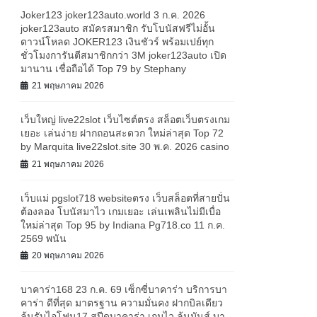
Joker123 joker123auto.world 3 ก.ค. 2026
joker123auto สมัครสมาชิก รับโบนัสฟรีไม่อั้น
ดาวน์โหลด JOKER123 เงินชัวร์ พร้อมเปย์ทุก
ชั่วโมงการันตีสมาชิกกว่า 3M joker123auto เปิด
มานาน เชื่อถือได้ Top 79 by Stephany
21 พฤษภาคม 2026
เว็บใหญ่ live22slot เว็บไซต์ตรง สล็อตเว็บตรงเกม
เยอะ เล่นง่าย ฝากถอนสะดวก ใหม่ล่าสุด Top 72
by Marquita live22slot.site 30 พ.ค. 2026 casino
21 พฤษภาคม 2026
เว็บแม่ pgslot718 websiteตรง เว็บสล็อตที่สายปั่น
ต้องลอง โบนัสมาไว เกมเยอะ เล่นเพลินไม่มีเบื่อ
ใหม่ล่าสุด Top 95 by Indiana Pg718.co 11 ก.ค.
2569 พนัน
20 พฤษภาคม 2026
บาคาร่า168 23 ก.ค. 69 เซ็กซี่บาคาร่า บริการบา
คาร่า ดีที่สุด มาตรฐาน ความมั่นคง ฝากบิลเดียว
ลุ้นรับไอโฟน17 สปีดบาคาร่า เกมไว ลุ้นมันส์ บา