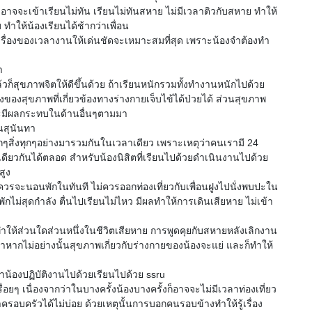
าจจะเข้าเรียนไม่ทัน เรียนไม่ทันสหาย ไม่มีเวลาติวกับสหาย ทำให้
ทำให้น้องเรียนได้ช้ากว่าเพื่อน
รื่องของเวลางานให้เด่นชัดจะเหมาะสมที่สุด เพราะน้องจำต้องทำ
า
วก็สุขภาพจิตให้ดีขึ้นด้วย ถ้าเรียนหนักรวมทั้งทำงานหนักไปด้วย
งของสุขภาพที่เกี่ยวข้องทางร่างกายเจ็บไข้ได้ป่วยได้ ส่วนสุขภาพ
และมีผลกระทบในด้านอื่นๆตามมา
นสุนันทา
าทุกๆสิ่งทุกๆอย่างมารวมกันในเวลาเดียว เพราะเหตุว่าคนเรามี 24
นเดียวกันได้ตลอด สำหรับน้องนิสิตที่เรียนไปด้วยดำเนินงานไปด้วย
สูง
ว ควรจะนอนพักในทันที ไม่ควรออกท่องเที่ยวกับเพื่อนฝูงไปนั่งพบปะใน
ักไม่สุดกำลัง ตื่นไปเรียนไม่ไหว มีผลทำให้การเดินเสียหาย ไม่เข้า
ให้ส่วนใดส่วนหนึ่งในชีวิตเสียหาย การพูดคุยกับสหายหลังเลิกงาน
่าหากไม่อย่างนั้นสุขภาพเกี่ยวกับร่างกายของน้องจะแย่ และก็ทำให้
าน้องปฏิบัติงานไปด้วยเรียนไปด้วย ssru
ื่อยๆ เนื่องจากว่าในบางครั้งน้องบางครั้งก็อาจจะไม่มีเวลาท่องเที่ยว
บครัวได้ไม่บ่อย ด้วยเหตุนั้นการบอกคนรอบข้างทำให้รู้เรื่อง