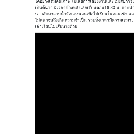
ได้อย่างเต็มคุณภาพ ไม่เสียการเสียงงานและไม่เสียการเ
เป็นต้นว่า มีเวลาข้างหลังเลิกเรียนตอน16.30 น. อาบ
น .กลับมาอาบน้ำจัดแจงนอนเพื่อไปเรียนในตอนเช้า และมีว
ไม่หนักจนถึงเกินความจำเป็น รวมทั้งเวลามีความเหมาะ
เล่าเรียนไม่เสียหายด้วย