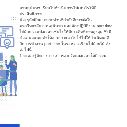
สวนสุนันทา เรียนไปดำเนินการไปเช่นไรให้มี
ประสิทธิภาพ
น้องๆนักศึกษาหลายท่านที่กำลังศึกษาต่อใน
มหาวิทยาลัย สวนสุนันทา และต้องปฏิบัติงาน part time
ไปด้วย จะแบ่งเวลาเช่นไรให้มีประสิทธิภาพสูงสุด ซึ่งมี
ข้อเสนอแนะ ทำให้สามารถเอาไปใช้ไปให้กำเนิดผลดี
กับการทำงาน part time ในระหว่างเรียนไปด้วยได้ ดัง
ต่อไปนี้
1.จะต้องรู้จักการวางเป้าหมายจัดแจงเวลาให้ดี ssru