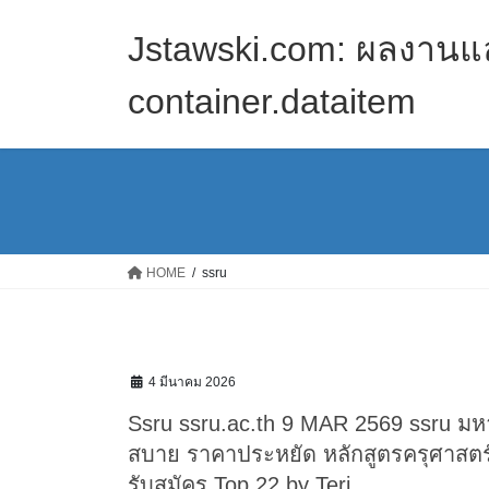
Skip
Skip
to
to
Jstawski.com: ผลงานแ
the
the
content
Navigation
container.dataitem
HOME
ssru
4 มีนาคม 2026
Ssru ssru.ac.th 9 MAR 2569 ssru มหา
สบาย ราคาประหยัด หลักสูตรครุศาสตร
รับสมัคร Top 22 by Teri