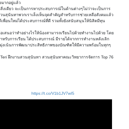
งมากอยู่แล้ว
ยนสิ่งเดียว จะเป็นการหาประสบการณ์ในด้านต่างๆไม่ว่าจะเป็นการ
สวนสุนันทาพวกเราเล็งเห็นจุดสำคัญสำหรับการช่วยเหลือสังคมแล้ว
พื่อนใหม่ได้ประสบการณ์ที่ดี รวมทั้งยังสนับสนุนให้นิสิตมีทุน
ีข้อเสนอว่าทำอย่างไรให้น้องสามารถเรียนไปด้วยทำงานไปด้วย โดย
ายสำหรับการเรียน ได้ประสบการณ์ มีรายได้จากการทำงานหลังเลิก
่มุ่งเน้นการพัฒนาประสิทธิภาพของบัณฑิตให้มีความพร้อมในทุกๆ
 Teri ฝึกงานสวนสุนันทา สวนสุนันทาคณะวิทยาการจัดการ Top 76
https://t.co/V1b1JV7wI5