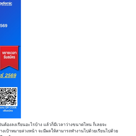
นต้องลงเรียนอะไรบ้าง แล้วก็มีเวลาว่างขนาดไหน ก็เลยจะ
วางเป้าหมายล่วงหน้า จะมีผลให้สามารถทำงานไปด้วยเรียนไปด้วย