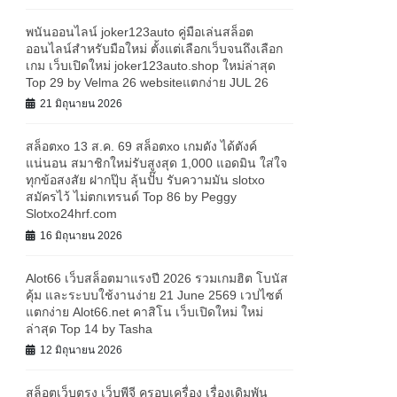
พนันออนไลน์ joker123auto คู่มือเล่นสล็อต
ออนไลน์สำหรับมือใหม่ ตั้งแต่เลือกเว็บจนถึงเลือก
เกม เว็บเปิดใหม่ joker123auto.shop ใหม่ล่าสุด
Top 29 by Velma 26 websiteแตกง่าย JUL 26
21 มิถุนายน 2026
สล็อตxo 13 ส.ค. 69 สล็อตxo เกมดัง ได้ตังค์
แน่นอน สมาชิกใหม่รับสูงสุด 1,000 แอดมิน ใส่ใจ
ทุกข้อสงสัย ฝากปุ๊บ ลุ้นปั๊บ รับความมัน slotxo
สมัครไว้ ไม่ตกเทรนด์ Top 86 by Peggy
Slotxo24hrf.com
16 มิถุนายน 2026
Alot66 เว็บสล็อตมาแรงปี 2026 รวมเกมฮิต โบนัส
คุ้ม และระบบใช้งานง่าย 21 June 2569 เวปไซต์
แตกง่าย Alot66.net คาสิโน เว็บเปิดใหม่ ใหม่
ล่าสุด Top 14 by Tasha
12 มิถุนายน 2026
สล็อตเว็บตรง เว็บพีจี ครอบเครื่อง เรื่องเดิมพัน