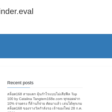
nder.eval
Recent posts
สล็อต168 สายแตก ลุ้นกำไรแบบไม่เสียฟีล Top
100 by Catalina Tangtem168e.com ทุกยอดฝาก
10% จ่ายตรง กี่ล้านก็จ่าย คัดมาแล้ว เล่นได้ทุกเกม
สล็อต168 ของรางวัลกำลังรอ เจ้าของใหม่ 28 ก.ค.