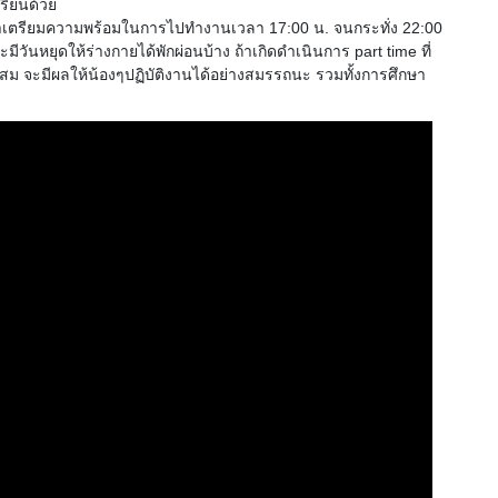
รียนด้วย
น้ำเตรียมความพร้อมในการไปทำงานเวลา 17:00 น. จนกระทั่ง 22:00
ันหยุดให้ร่างกายได้พักผ่อนบ้าง ถ้าเกิดดำเนินการ part time ที่
สม จะมีผลให้น้องๆปฏิบัติงานได้อย่างสมรรถนะ รวมทั้งการศึกษา