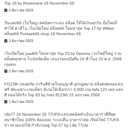
Top 18 by Rosemarie 18 November 68
2 ธันวาคม 2025
ปั่นแตก66 เว็บใหญ่ เทคนิคการเล่น สล็อต ให้ได้เงินทุกวัน มือใหม่ก็
ทำได้ คาสิโน เว็บเปิดใหม่ สล็อต66 ใหม่ล่าสุด Top 17 by Willian
สล็อต66 Puntaek66.shop 18 November 68
2 ธันวาคม 2025
เว็บเปิดใหม่ juad69 ใหม่ล่าสุด Top 23 by Deanne เวปไซต์ใหญ่ รวม
สล็อตทุกค่าย โบนัสจัดเต็ม เล่นง่ายบนมือถือ 24 ชั่วโมง 10 พ.ย. 2568
casino
1 ธันวาคม 2025
Ff123th ปลอดภัย การันตีด้วยใบอนุญาติ ถูกกฎหมาย สล็อตทดลองเล่น
ฟรี คัดเฉพาะเกมเด็ดๆ มีเกมให้เลือกกว่า 4,000 เกม fafa 123 slot แตก
ดี ถอนได้จริง Top 83 by Ines ff123th 22 มกราคม 2568
1 ธันวาคม 2025
Ufa77 24 November 25 77UFA แจกเทคนิคทำเงินบาคาร่าดีที่สุด
สมาชิกใหม่ 100% ห้องเยอะ ระบบลื่น บาคาร่าสด เรียลไทม์ 77UFA
สาวสวยแจกไพ่ กำลังรออยู่ Top 57 by Lilla 77ufa