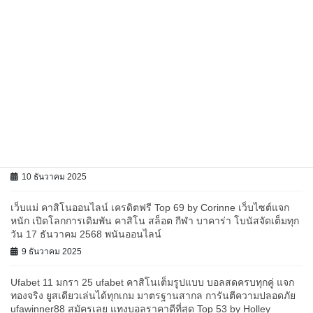
by Loretta sexygame1688 สมาชิกใหม่รับ 50,000 จบไวได้เงินเร็ว ได้
สิทธิประโยชน์แบบ VIP บาคาร่า เกมกำลังไหล สมัครเลย 22 ธ.ค. 69
11 ธันวาคม 2025
คาสิโน เว็บแม่ ใหม่ล่าสุด Top 6 by Christen 1 bitcoin เว็บใหญ่ คาสิ
โน ครบวงจร รวมทุกเกมดังไว้ในเว็บเดียว ธันวา 25
10 ธันวาคม 2025
แทงบอลออนไลน์ เวปไซต์แตกง่าย แทงบอลออนไลน์ราคาดีที่สุด
ค่าน้ำคุ้มกว่าทุกเว็บ casino เว็บใหญ่ ทดลองเล่น Top 77 by Tabatha 9
พ.ย. 68
10 ธันวาคม 2025
เว็บแม่ คาสิโนออนไลน์ เครดิตฟรี Top 69 by Corinne เว็บไซต์แจก
หนัก เปิดโลกการเดิมพัน คาสิโน สล็อต กีฬา บาคาร่า โบนัสจัดเต็มทุก
วัน 17 ธันวาคม 2568 พนันออนไลน์
9 ธันวาคม 2025
Ufabet 11 มกรา 25 ufabet คาสิโนเต็มรูปแบบ บอลสดครบทุกคู่ แจก
ทองจริง ยูสเดียวเล่นได้ทุกเกม มาตรฐานสากล การันตีความปลอดภัย
ufawinner88 สมัครเลย แทงบอลราคาดีที่สุด Top 53 by Holley