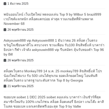
1 ธันวาคม 2025
พนันออนไลน์ เว็บเปิดใหม่ ทดลองเล่น Top 9 by Wilbur 5 brazil999
เวปไซต์แจกหนัก สล็อตแตกบ่อย ล่าสุด รวมเกมฮิตที่ห้ามพลาด
November 68
26 พฤศจิกายน 2025
Askyouwin888 vip Askyouwin888 1 ธันวาคม 26 สล็อต เว็บตรง
ขวัญใจเซียนคาสิโน ครบวงจร ชวนเพื่อน รับ100 ลิขสิทธิ์แท้ บาคาร่า
ยิงปลา กีฬา เจ้าดัง askyouwin888 vip รีบสมัคร ลุ้นรับทองคำ Top 96
by Bill
26 พฤศจิกายน 2025
สล็อตเว็บตรง Monkey789 14 ม.ค. 25 monkey789 ลิขสิทธิ์แท้ โปร
น้องใหม่ไฟแรง รับ 500 เล่นได้ทุกเกม ยอดเล็กยอดใหญ่ โอนทันที
สล็อตเว็บตรง มาตรฐานระดับสากล Top 8 by Georgia
21 พฤศจิกายน 2025
ซอยเบท soibet 1 DEC 2025 soibet ลองเล่น บาคาร่า เงินชัวร์ที่สุด
สมาชิกใหม่รับ 100% เกมไก่ชน สล็อต ล็อตเตอรี่ ยิงปลา เกมโต๊ะ คาสิ
โนสด ซอยเบท แจกเครดิตฟรีเยอะสุด Top 9 by Vallie