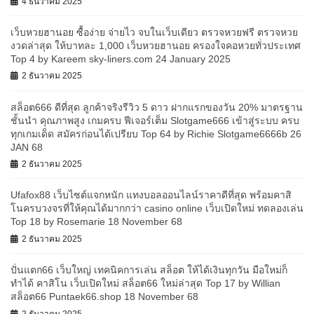
4 ธันวาคม 2025
เว็บหวยฮานอย ซื้อง่าย จ่ายไว จบในเว็บเดียว ตรวจหวยฟรี ตรวจหวย
งวดล่าสุด ให้บาทละ 1,000 เว็บหวยฮานอย ครองใจคอหวยทั่วประเทศ
Top 4 by Kareem sky-liners.com 24 January 2025
2 ธันวาคม 2025
สล็อต666 ดีที่สุด ลูกค้าจริงรีวิว 5 ดาว ฝากแรกของวัน 20% มาตรฐาน
ชั้นนำ คุณภาพสูง เกมครบ ฟีเจอร์เต็ม Slotgame666 เข้าสู่ระบบ ครบ
ทุกเกมเด็ด สมัครก่อนได้เปรียบ Top 64 by Richie Slotgame6666b 26
JAN 68
2 ธันวาคม 2025
Ufafox88 เว็บไซต์แจกหนัก แทงบอลออนไลน์ราคาดีที่สุด พร้อมคาสิ
โนครบวงจรที่ให้คุณได้มากกว่า casino online เว็บเปิดใหม่ ทดลองเล่น
Top 18 by Rosemarie 18 November 68
2 ธันวาคม 2025
ปั่นแตก66 เว็บใหญ่ เทคนิคการเล่น สล็อต ให้ได้เงินทุกวัน มือใหม่ก็
ทำได้ คาสิโน เว็บเปิดใหม่ สล็อต66 ใหม่ล่าสุด Top 17 by Willian
สล็อต66 Puntaek66.shop 18 November 68
2 ธันวาคม 2025