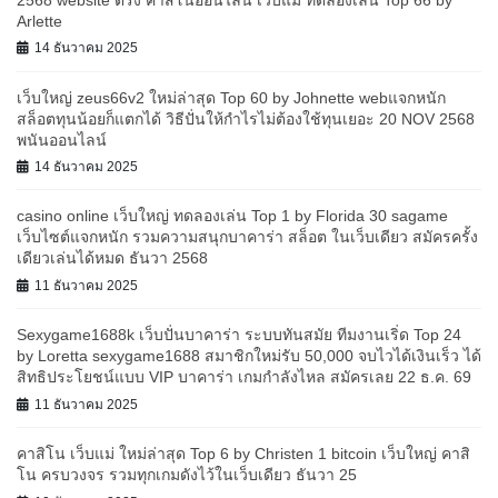
Arlette
14 ธันวาคม 2025
เว็บใหญ่ zeus66v2 ใหม่ล่าสุด Top 60 by Johnette webแจกหนัก
สล็อตทุนน้อยก็แตกได้ วิธีปั่นให้กำไรไม่ต้องใช้ทุนเยอะ 20 NOV 2568
พนันออนไลน์
14 ธันวาคม 2025
casino online เว็บใหญ่ ทดลองเล่น Top 1 by Florida 30 sagame
เว็บไซต์แจกหนัก รวมความสนุกบาคาร่า สล็อต ในเว็บเดียว สมัครครั้ง
เดียวเล่นได้หมด ธันวา 2568
11 ธันวาคม 2025
Sexygame1688k เว็บปั่นบาคาร่า ระบบทันสมัย ทีมงานเริ่ด Top 24
by Loretta sexygame1688 สมาชิกใหม่รับ 50,000 จบไวได้เงินเร็ว ได้
สิทธิประโยชน์แบบ VIP บาคาร่า เกมกำลังไหล สมัครเลย 22 ธ.ค. 69
11 ธันวาคม 2025
คาสิโน เว็บแม่ ใหม่ล่าสุด Top 6 by Christen 1 bitcoin เว็บใหญ่ คาสิ
โน ครบวงจร รวมทุกเกมดังไว้ในเว็บเดียว ธันวา 25