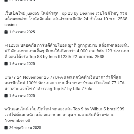
เว็บเปิดใหม่ juad69 ใหม่ล่าสุด Top 23 by Deanne เวปไซต์ใหญ่ รวม
สล็อตทุกค่าย โบนัสจัดเต็ม เล่นง่ายบนมือถือ 24 ชั่วโมง 10 พ.ย. 2568
casino
1 ธันวาคม 2025
Ff123th ปลอดภัย การันตีด้วยใบอนุญาติ ถูกกฎหมาย สล็อตทดลองเล่น
ฟรี คัดเฉพาะเกมเด็ดๆ มีเกมให้เลือกกว่า 4,000 เกม fafa 123 slot แตก
ดี ถอนได้จริง Top 83 by Ines ff123th 22 มกราคม 2568
1 ธันวาคม 2025
Ufa77 24 November 25 77UFA แจกเทคนิคทำเงินบาคาร่าดีที่สุด
สมาชิกใหม่ 100% ห้องเยอะ ระบบลื่น บาคาร่าสด เรียลไทม์ 77UFA
สาวสวยแจกไพ่ กำลังรออยู่ Top 57 by Lilla 77ufa
1 ธันวาคม 2025
พนันออนไลน์ เว็บเปิดใหม่ ทดลองเล่น Top 9 by Wilbur 5 brazil999
เวปไซต์แจกหนัก สล็อตแตกบ่อย ล่าสุด รวมเกมฮิตที่ห้ามพลาด
November 68
26 พฤศจิกายน 2025