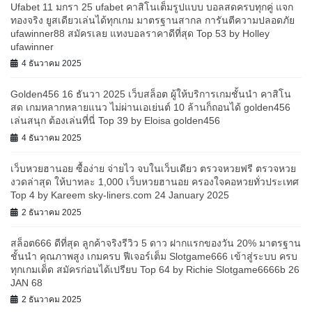
Ufabet 11 มกรา 25 ufabet คาสิโนเต็มรูปแบบ บอลสดครบทุกคู่ แจก
ทองจริง ยูสเดียวเล่นได้ทุกเกม มาตรฐานสากล การันตีความปลอดภัย
ufawinner88 สมัครเลย แทงบอลราคาดีที่สุด Top 53 by Holley
ufawinner
4 ธันวาคม 2025
Golden456 16 ธันวา 2025 เว็บสล็อต ผู้ให้บริการเกมชั้นนำ คาสิโน
สด เกมหลากหลายแนว ไม่ผ่านเอเย่นต์ 10 ล้านก็ถอนได้ golden456
เล่นสนุก ต้องเล่นที่นี่ Top 39 by Eloisa golden456
4 ธันวาคม 2025
เว็บหวยฮานอย ซื้อง่าย จ่ายไว จบในเว็บเดียว ตรวจหวยฟรี ตรวจหวย
งวดล่าสุด ให้บาทละ 1,000 เว็บหวยฮานอย ครองใจคอหวยทั่วประเทศ
Top 4 by Kareem sky-liners.com 24 January 2025
2 ธันวาคม 2025
สล็อต666 ดีที่สุด ลูกค้าจริงรีวิว 5 ดาว ฝากแรกของวัน 20% มาตรฐาน
ชั้นนำ คุณภาพสูง เกมครบ ฟีเจอร์เต็ม Slotgame666 เข้าสู่ระบบ ครบ
ทุกเกมเด็ด สมัครก่อนได้เปรียบ Top 64 by Richie Slotgame6666b 26
JAN 68
2 ธันวาคม 2025