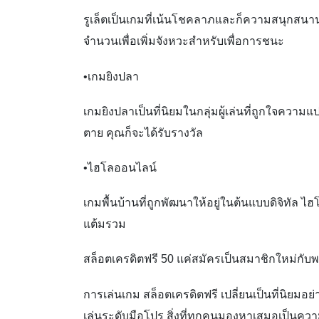
รูเล็ตเป็นเกมที่เน้นโชคลาภและก็ความสนุกสนาน
จำนวนเพื่อเพิ่มจังหวะสำหรับเพื่อการชนะ
•เกมยิงปลา
เกมยิงปลาเป็นที่นิยมในกลุ่มผู้เล่นที่ถูกใจความแ
ตาย คุณก็จะได้รับรางวัล
•ไฮโลออนไลน์
เกมพื้นบ้านที่ถูกพัฒนาให้อยู่ในต้นแบบดิจิทัล ไ
แต้มรวม
สล็อตเครดิตฟรี 50 แค่สมัครเป็นสมาชิกใหม่กับพว
การเล่นเกม สล็อตเครดิตฟรี เปลี่ยนเป็นที่นิยมอย
เล่นระดับมือโปร สิ่งที่ทุกคนมองหาเสมอเป็นความ