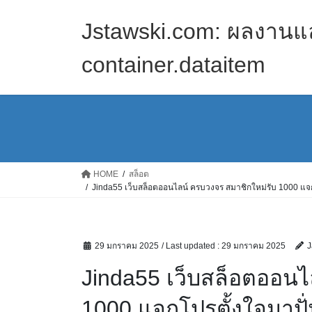
Skip
Skip
to
to
Jstawski.com: ผลงานแ
the
the
content
Navigation
container.dataitem
HOME
สล็อต
Jinda55 เว็บสล็อตออนไลน์ ครบวงจร สมาชิกใหม่รับ 1000 แจกโ
29 มกราคม 2025
/ Last updated :
29 มกราคม 2025
J
Jinda55 เว็บสล็อตออนไ
1000 แจกโปรตั้งใจมาปั