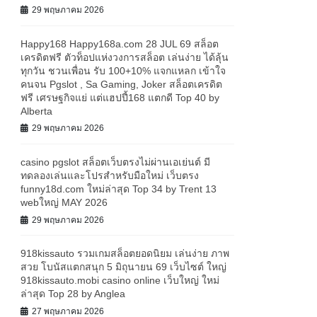
29 พฤษภาคม 2026
Happy168 Happy168a.com 28 JUL 69 สล็อต
เครดิตฟรี ตัวท็อปแห่งวงการสล็อต เล่นง่าย ได้ลุ้น
ทุกวัน ชวนเพื่อน รับ 100+10% แจกแหลก เข้าใจ
คนจน Pgslot , Sa Gaming, Joker สล็อตเครดิต
ฟรี เศรษฐกิจแย่ แต่แฮปปี้168 แตกดี Top 40 by
Alberta
29 พฤษภาคม 2026
casino pgslot สล็อตเว็บตรงไม่ผ่านเอเย่นต์ มี
ทดลองเล่นและโปรสำหรับมือใหม่ เว็บตรง
funny18d.com ใหม่ล่าสุด Top 34 by Trent 13
webใหญ่ MAY 2026
29 พฤษภาคม 2026
918kissauto รวมเกมสล็อตยอดนิยม เล่นง่าย ภาพ
สวย โบนัสแตกสนุก 5 มิถุนายน 69 เว็บไซต์ ใหญ่
918kissauto.mobi casino online เว็บใหญ่ ใหม่
ล่าสุด Top 28 by Anglea
27 พฤษภาคม 2026