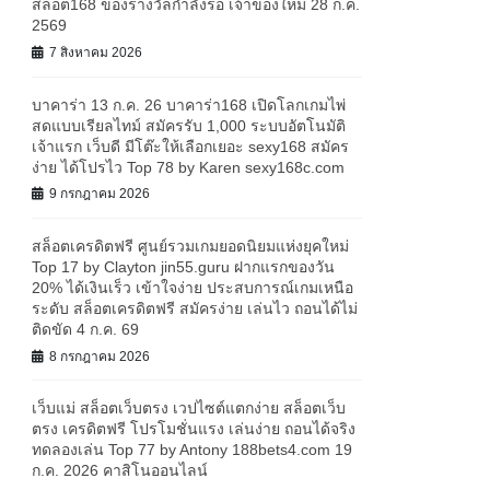
สล็อต168 ของรางวัลกำลังรอ เจ้าของใหม่ 28 ก.ค.
2569
7 สิงหาคม 2026
บาคาร่า 13 ก.ค. 26 บาคาร่า168 เปิดโลกเกมไพ่
สดแบบเรียลไทม์ สมัครรับ 1,000 ระบบอัตโนมัติ
เจ้าแรก เว็บดี มีโต๊ะให้เลือกเยอะ sexy168 สมัคร
ง่าย ได้โปรไว Top 78 by Karen sexy168c.com
9 กรกฎาคม 2026
สล็อตเครดิตฟรี ศูนย์รวมเกมยอดนิยมแห่งยุคใหม่
Top 17 by Clayton jin55.guru ฝากแรกของวัน
20% ได้เงินเร็ว เข้าใจง่าย ประสบการณ์เกมเหนือ
ระดับ สล็อตเครดิตฟรี สมัครง่าย เล่นไว ถอนได้ไม่
ติดขัด 4 ก.ค. 69
8 กรกฎาคม 2026
เว็บแม่ สล็อตเว็บตรง เวปไซต์แตกง่าย สล็อตเว็บ
ตรง เครดิตฟรี โปรโมชั่นแรง เล่นง่าย ถอนได้จริง
ทดลองเล่น Top 77 by Antony 188bets4.com 19
ก.ค. 2026 คาสิโนออนไลน์