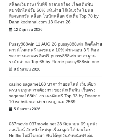
สล็อตเว็บตรง เว็บพีจี ครอบเครื่อง เรื่องเดิมพัน
สมาชิกใหม่รับ 50% เล่นง่าย ได้เงินจริง โบนัส
พิเศษทุกวัน สล็อต โบนัสสล็อต จัดเต็ม Top 78 by
Dann kodmhai.com 13 สิงหา 26
12 มิถุนายน 2026
Pussy888win 11 AUG 26 pussy888win ติดตั้งง่าย
ดาวน์โหลดฟรี แคชแบค 10% ฝาก-ถอน 3 วิ ที่สุด
ของการแจกเครดิตฟรี pussy888win มาตรฐาน
ระดับสากล Top 65 by Florrie pussy888win.one
8 มิถุนายน 2026
casino sagame168 บาคาร่าออนไลน์ เว็บเดียว
ครบ จบทุกความต้องการของนักเดิมพัน เว็บตรง
sagame168th1.co เครดิตฟรี Top 33 by Deanne
10 websiteแตกง่าย กรกฎาคม 2569
5 มิถุนายน 2026
037movie 037movie.net 28 มิถุนายน 69 ดูหนัง
ออนไลน์ อัปหนังใหม่ทุกเรื่อง ดูสดได้ก่อนใคร
Netflix ไม่มีโฆษณา ฟินได้ทุกวันกับหนังฟรีเต็ม