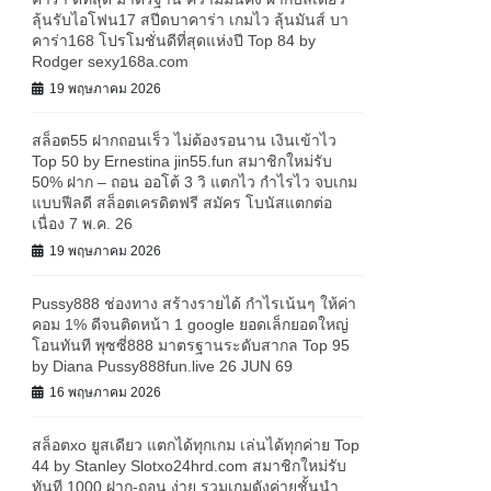
ลุ้นรับไอโฟน17 สปีดบาคาร่า เกมไว ลุ้นมันส์ บา
คาร่า168 โปรโมชั่นดีที่สุดแห่งปี Top 84 by
Rodger sexy168a.com
19 พฤษภาคม 2026
สล็อต55 ฝากถอนเร็ว ไม่ต้องรอนาน เงินเข้าไว
Top 50 by Ernestina jin55.fun สมาชิกใหม่รับ
50% ฝาก – ถอน ออโต้ 3 วิ แตกไว กำไรไว จบเกม
แบบฟีลดี สล็อตเครดิตฟรี สมัคร โบนัสแตกต่อ
เนื่อง 7 พ.ค. 26
19 พฤษภาคม 2026
Pussy888 ช่องทาง สร้างรายได้ กำไรเน้นๆ ให้ค่า
คอม 1% ดีจนติดหน้า 1 google ยอดเล็กยอดใหญ่
โอนทันที พุซซี่888 มาตรฐานระดับสากล Top 95
by Diana Pussy888fun.live 26 JUN 69
16 พฤษภาคม 2026
สล็อตxo ยูสเดียว แตกได้ทุกเกม เล่นได้ทุกค่าย Top
44 by Stanley Slotxo24hrd.com สมาชิกใหม่รับ
ทันที 1000 ฝาก-ถอน ง่าย รวมเกมดังค่ายชั้นนำ