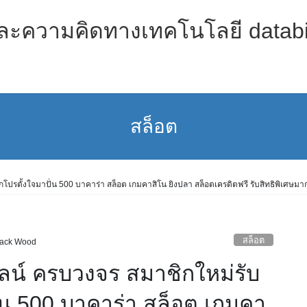
ละความคิดทางเทคโนโลยี databi
สล็อต
ปรตั้งใจมาปั่น 500 บาคาร่า สล็อต เกมคาสิโน ยิงปลา สล็อตเครดิตฟรี รับสิทธิพิเศษมา
สล็อต
ack Wood
ลน์ ครบวงจร สมาชิกใหม่รับ
่น 500 บาคาร่า สล็อต เกมคา