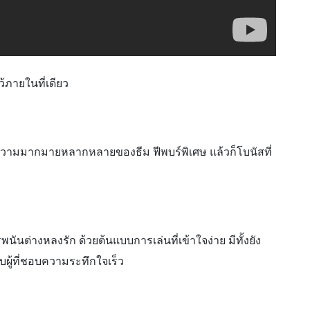
ภายในที่เดียว
วามมากมายหลากหลายของธีม ฟีพบร์พิเศษ แล้วก็โบนัสที่
พนันต่างหลงรัก ด้วยต้นแบบการเล่นที่เข้าใจง่าย มีทั้งยัง
ผู้ที่ชอบความระทึกใจเร็ว