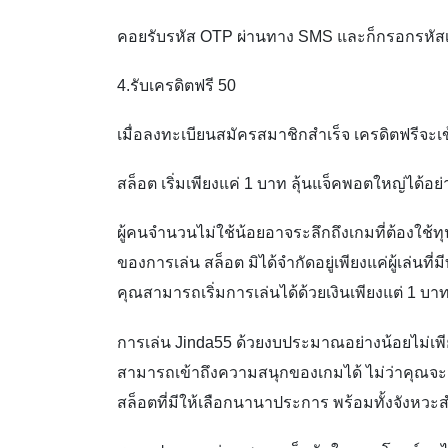
คอยรับรหัส OTP ผ่านทาง SMS และก็กรอกรหัสเพ
4.รับเครดิตฟรี 50
เมื่อลงทะเบียนสมัครสมาชิกสำเร็จ เครดิตฟรีจะเข้
สล็อต เริ่มเพียงแค่ 1 บาท ลุ้นแจ็คพอตใหญ่ได้
ผู้คนจำนวนไม่ใช้น้อยอาจระลึกถึงเกมที่ต้องใช้ท
ของการเล่น สล็อต มิได้จำกัดอยู่เพียงแค่ผู้เล่นที
คุณสามารถเริ่มการเล่นได้ด้วยเงินเพียงแต่ 1 บาท 
การเล่น Jinda55 ด้วยงบประมาณอย่างน้อยไม่เพียง
สามารถเข้าถึงความสนุกของเกมได้ ไม่ว่าคุณจ
สล็อตที่มีให้เลือกนานาประการ พร้อมทั้งจังหวะส