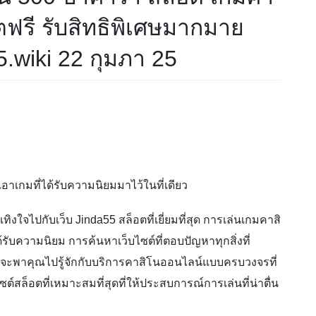
ตฟรี รับสิทธิพิเศษมากมาย
5.wiki 22 กุมภา 25
เกมที่ได้รับความนิยมมาไว้ในที่เดียว
ใจไปกับเว็บ Jinda55 สล็อตที่เยี่ยมที่สุด การเล่นเกมคาสิ
ับความนิยม การค้นหาเว็บไซต์ที่ตอบปัญหาทุกสิ่งที่
ราจะพาคุณไปรู้จักกับบริการคาสิโนออนไลน์แบบครบวงจรที่
ต์สล็อตที่เหมาะสมที่สุดที่ให้ประสบการณ์การเล่นที่น่าตื่น