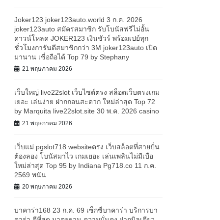
Joker123 joker123auto.world 3 ก.ค. 2026
joker123auto สมัครสมาชิก รับโบนัสฟรีไม่อั้น
ดาวน์โหลด JOKER123 เงินชัวร์ พร้อมเปย์ทุก
ชั่วโมงการันตีสมาชิกกว่า 3M joker123auto เปิด
มานาน เชื่อถือได้ Top 79 by Stephany
21 พฤษภาคม 2026
เว็บใหญ่ live22slot เว็บไซต์ตรง สล็อตเว็บตรงเกม
เยอะ เล่นง่าย ฝากถอนสะดวก ใหม่ล่าสุด Top 72
by Marquita live22slot.site 30 พ.ค. 2026 casino
21 พฤษภาคม 2026
เว็บแม่ pgslot718 websiteตรง เว็บสล็อตที่สายปั่น
ต้องลอง โบนัสมาไว เกมเยอะ เล่นเพลินไม่มีเบื่อ
ใหม่ล่าสุด Top 95 by Indiana Pg718.co 11 ก.ค.
2569 พนัน
20 พฤษภาคม 2026
บาคาร่า168 23 ก.ค. 69 เซ็กซี่บาคาร่า บริการบา
คาร่า ดีที่สุด มาตรฐาน ความมั่นคง ฝากบิลเดียว