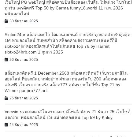
เว็บใหญ่ PG webใหญ่ สล็อตสายปั่นต้องลอง เว็บลื่น ไม่หน่วง โปรใหม่
ทุกวัน เครดิตฟรี Top 50 by Carma funny18.world 11 ก.พ. 2026
พนันออนไลน์
30 ธันวาคม 2025
Slotxo24hr สล็อตแตกไว ไม่ผ่านเอเย่นต์ จ่ายจริง ทุกยอดฝากรับสูงสุด
1M หวยออนไลน์ รับทุกสำนัก สล็อตค่ายดังรวมครบ เล่นฟรีก็มี
slotxo24hr ลองสมัครแล้วไปลุ้นกันเลย Top 76 by Harriet
slotxo24hrb.com 1 กุมภา 2025
26 ธันวาคม 2025
สล็อตเครดิตฟรี 1 December 2568 สล็อตเครดิตฟรี เว็บรวมคาสิโน
ออนไลน์ ที่บอกกันปากต่อปาก ฝากแรกของวันรับ 200 สล็อตทดลอง
เล่นฟรี เว็บตรง จ่ายจริง สล็อต777 สมัครง่ายไม่กี่ขั้น Top 21 by
Wilmer punpro777.art
26 ธันวาคม 2025
Veewin รวมเกมคาสิโนครบวงจร มีไพ่เสือมังกร 21 ธันวา 25 เว็บไซต์
แตกง่าย พนันออนไลน์ เว็บแม่ ทดลองเล่น Top 59 by Kaley
24 ธันวาคม 2025