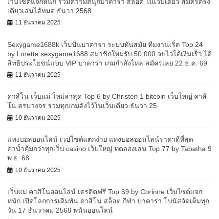
เว็บไซต์แจกหนัก รวมความสนุกบาคาร่า สล็อต ในเว็บเดียว สมัครครั้ง
เดียวเล่นได้หมด ธันวา 2568
11 ธันวาคม 2025
Sexygame1688k เว็บปั่นบาคาร่า ระบบทันสมัย ทีมงานเริ่ด Top 24
by Loretta sexygame1688 สมาชิกใหม่รับ 50,000 จบไวได้เงินเร็ว ได้
สิทธิประโยชน์แบบ VIP บาคาร่า เกมกำลังไหล สมัครเลย 22 ธ.ค. 69
11 ธันวาคม 2025
คาสิโน เว็บแม่ ใหม่ล่าสุด Top 6 by Christen 1 bitcoin เว็บใหญ่ คาสิ
โน ครบวงจร รวมทุกเกมดังไว้ในเว็บเดียว ธันวา 25
10 ธันวาคม 2025
แทงบอลออนไลน์ เวปไซต์แตกง่าย แทงบอลออนไลน์ราคาดีที่สุด
ค่าน้ำคุ้มกว่าทุกเว็บ casino เว็บใหญ่ ทดลองเล่น Top 77 by Tabatha 9
พ.ย. 68
10 ธันวาคม 2025
เว็บแม่ คาสิโนออนไลน์ เครดิตฟรี Top 69 by Corinne เว็บไซต์แจก
หนัก เปิดโลกการเดิมพัน คาสิโน สล็อต กีฬา บาคาร่า โบนัสจัดเต็มทุก
วัน 17 ธันวาคม 2568 พนันออนไลน์