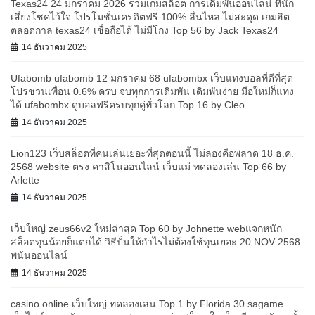
Texas24 24 มกราคม 2026 รวมเกมสล็อต การเดิมพันออนไลน์ ที่นัก
เสี่ยงโชคไว้ใจ โปรโมชั่นเครดิตฟรี 100% ลื่นไหล ไม่สะดุด เกมฮิต
ตลอดกาล texas24 เชื่อถือได้ ไม่มีโกง Top 56 by Jack Texas24
14 ธันวาคม 2025
Ufabomb ufabomb 12 มกราคม 68 ufabombx เว็บแทงบอลที่ดีที่สุด
โปรชวนเพื่อน 0.6% ครบ จบทุกการเดิมพัน เดิมพันง่าย มือใหม่ก็แทง
ได้ ufabombx ดูบอลฟรีครบทุกคู่ทั่วโลก Top 16 by Cleo
14 ธันวาคม 2025
Lion123 เว็บสล็อตที่คนเล่นเยอะที่สุดตอนนี้ ไม่ลองคือพลาด 18 ธ.ค.
2568 website ตรง คาสิโนออนไลน์ เว็บแม่ ทดลองเล่น Top 66 by
Arlette
14 ธันวาคม 2025
เว็บใหญ่ zeus66v2 ใหม่ล่าสุด Top 60 by Johnette webแจกหนัก
สล็อตทุนน้อยก็แตกได้ วิธีปั่นให้กำไรไม่ต้องใช้ทุนเยอะ 20 NOV 2568
พนันออนไลน์
14 ธันวาคม 2025
casino online เว็บใหญ่ ทดลองเล่น Top 1 by Florida 30 sagame