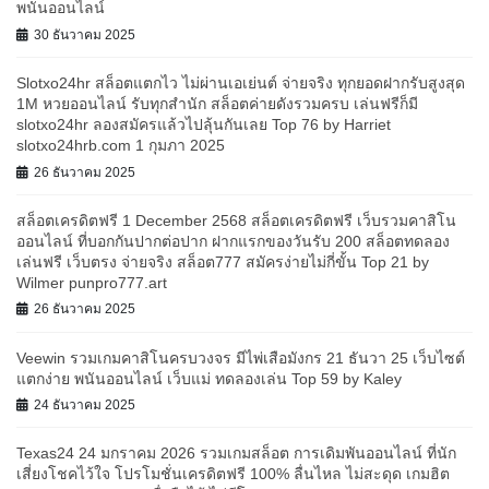
พนันออนไลน์
30 ธันวาคม 2025
Slotxo24hr สล็อตแตกไว ไม่ผ่านเอเย่นต์ จ่ายจริง ทุกยอดฝากรับสูงสุด
1M หวยออนไลน์ รับทุกสำนัก สล็อตค่ายดังรวมครบ เล่นฟรีก็มี
slotxo24hr ลองสมัครแล้วไปลุ้นกันเลย Top 76 by Harriet
slotxo24hrb.com 1 กุมภา 2025
26 ธันวาคม 2025
สล็อตเครดิตฟรี 1 December 2568 สล็อตเครดิตฟรี เว็บรวมคาสิโน
ออนไลน์ ที่บอกกันปากต่อปาก ฝากแรกของวันรับ 200 สล็อตทดลอง
เล่นฟรี เว็บตรง จ่ายจริง สล็อต777 สมัครง่ายไม่กี่ขั้น Top 21 by
Wilmer punpro777.art
26 ธันวาคม 2025
Veewin รวมเกมคาสิโนครบวงจร มีไพ่เสือมังกร 21 ธันวา 25 เว็บไซต์
แตกง่าย พนันออนไลน์ เว็บแม่ ทดลองเล่น Top 59 by Kaley
24 ธันวาคม 2025
Texas24 24 มกราคม 2026 รวมเกมสล็อต การเดิมพันออนไลน์ ที่นัก
เสี่ยงโชคไว้ใจ โปรโมชั่นเครดิตฟรี 100% ลื่นไหล ไม่สะดุด เกมฮิต