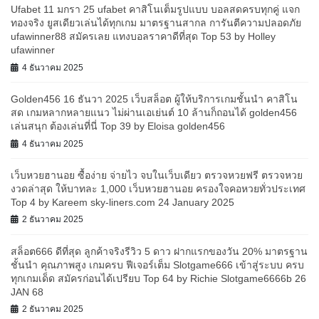
Ufabet 11 มกรา 25 ufabet คาสิโนเต็มรูปแบบ บอลสดครบทุกคู่ แจก
ทองจริง ยูสเดียวเล่นได้ทุกเกม มาตรฐานสากล การันตีความปลอดภัย
ufawinner88 สมัครเลย แทงบอลราคาดีที่สุด Top 53 by Holley
ufawinner
4 ธันวาคม 2025
Golden456 16 ธันวา 2025 เว็บสล็อต ผู้ให้บริการเกมชั้นนำ คาสิโน
สด เกมหลากหลายแนว ไม่ผ่านเอเย่นต์ 10 ล้านก็ถอนได้ golden456
เล่นสนุก ต้องเล่นที่นี่ Top 39 by Eloisa golden456
4 ธันวาคม 2025
เว็บหวยฮานอย ซื้อง่าย จ่ายไว จบในเว็บเดียว ตรวจหวยฟรี ตรวจหวย
งวดล่าสุด ให้บาทละ 1,000 เว็บหวยฮานอย ครองใจคอหวยทั่วประเทศ
Top 4 by Kareem sky-liners.com 24 January 2025
2 ธันวาคม 2025
สล็อต666 ดีที่สุด ลูกค้าจริงรีวิว 5 ดาว ฝากแรกของวัน 20% มาตรฐาน
ชั้นนำ คุณภาพสูง เกมครบ ฟีเจอร์เต็ม Slotgame666 เข้าสู่ระบบ ครบ
ทุกเกมเด็ด สมัครก่อนได้เปรียบ Top 64 by Richie Slotgame6666b 26
JAN 68
2 ธันวาคม 2025