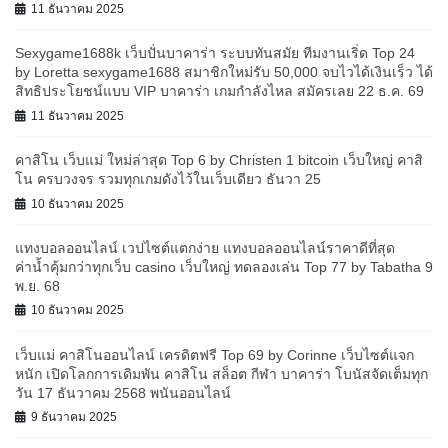
11 ธันวาคม 2025
Sexygame1688k เว็บปั่นบาคาร่า ระบบทันสมัย ทีมงานเริ่ด Top 24
by Loretta sexygame1688 สมาชิกใหม่รับ 50,000 จบไวได้เงินเร็ว ได้
สิทธิประโยชน์แบบ VIP บาคาร่า เกมกำลังไหล สมัครเลย 22 ธ.ค. 69
11 ธันวาคม 2025
คาสิโน เว็บแม่ ใหม่ล่าสุด Top 6 by Christen 1 bitcoin เว็บใหญ่ คาสิ
โน ครบวงจร รวมทุกเกมดังไว้ในเว็บเดียว ธันวา 25
10 ธันวาคม 2025
แทงบอลออนไลน์ เวปไซต์แตกง่าย แทงบอลออนไลน์ราคาดีที่สุด
ค่าน้ำคุ้มกว่าทุกเว็บ casino เว็บใหญ่ ทดลองเล่น Top 77 by Tabatha 9
พ.ย. 68
10 ธันวาคม 2025
เว็บแม่ คาสิโนออนไลน์ เครดิตฟรี Top 69 by Corinne เว็บไซต์แจก
หนัก เปิดโลกการเดิมพัน คาสิโน สล็อต กีฬา บาคาร่า โบนัสจัดเต็มทุก
วัน 17 ธันวาคม 2568 พนันออนไลน์
9 ธันวาคม 2025