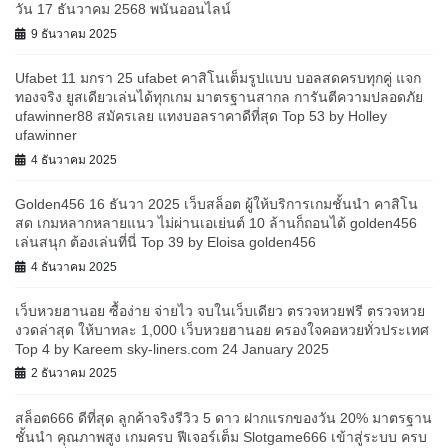
วัน 17 ธันวาคม 2568 พนันออนไลน์
9 ธันวาคม 2025
Ufabet 11 มกรา 25 ufabet คาสิโนเต็มรูปแบบ บอลสดครบทุกคู่ แจก
ทองจริง ยูสเดียวเล่นได้ทุกเกม มาตรฐานสากล การันตีความปลอดภัย
ufawinner88 สมัครเลย แทงบอลราคาดีที่สุด Top 53 by Holley
ufawinner
4 ธันวาคม 2025
Golden456 16 ธันวา 2025 เว็บสล็อต ผู้ให้บริการเกมชั้นนำ คาสิโน
สด เกมหลากหลายแนว ไม่ผ่านเอเย่นต์ 10 ล้านก็ถอนได้ golden456
เล่นสนุก ต้องเล่นที่นี่ Top 39 by Eloisa golden456
4 ธันวาคม 2025
เว็บหวยฮานอย ซื้อง่าย จ่ายไว จบในเว็บเดียว ตรวจหวยฟรี ตรวจหวย
งวดล่าสุด ให้บาทละ 1,000 เว็บหวยฮานอย ครองใจคอหวยทั่วประเทศ
Top 4 by Kareem sky-liners.com 24 January 2025
2 ธันวาคม 2025
สล็อต666 ดีที่สุด ลูกค้าจริงรีวิว 5 ดาว ฝากแรกของวัน 20% มาตรฐาน
ชั้นนำ คุณภาพสูง เกมครบ ฟีเจอร์เต็ม Slotgame666 เข้าสู่ระบบ ครบ