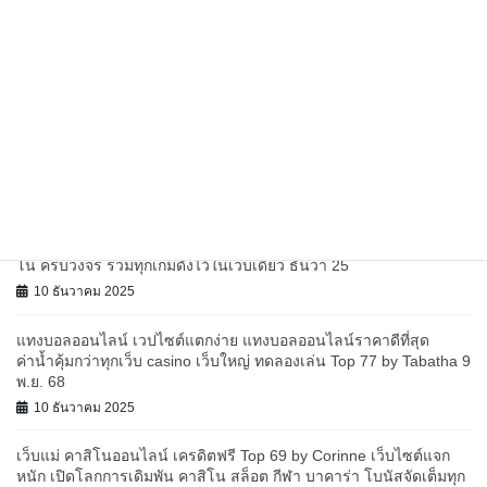
casino online เว็บใหญ่ ทดลองเล่น Top 1 by Florida 30 sagame
เว็บไซต์แจกหนัก รวมความสนุกบาคาร่า สล็อต ในเว็บเดียว สมัครครั้ง
เดียวเล่นได้หมด ธันวา 2568
11 ธันวาคม 2025
Sexygame1688k เว็บปั่นบาคาร่า ระบบทันสมัย ทีมงานเริ่ด Top 24
by Loretta sexygame1688 สมาชิกใหม่รับ 50,000 จบไวได้เงินเร็ว ได้
สิทธิประโยชน์แบบ VIP บาคาร่า เกมกำลังไหล สมัครเลย 22 ธ.ค. 69
11 ธันวาคม 2025
คาสิโน เว็บแม่ ใหม่ล่าสุด Top 6 by Christen 1 bitcoin เว็บใหญ่ คาสิ
โน ครบวงจร รวมทุกเกมดังไว้ในเว็บเดียว ธันวา 25
10 ธันวาคม 2025
แทงบอลออนไลน์ เวปไซต์แตกง่าย แทงบอลออนไลน์ราคาดีที่สุด
ค่าน้ำคุ้มกว่าทุกเว็บ casino เว็บใหญ่ ทดลองเล่น Top 77 by Tabatha 9
พ.ย. 68
10 ธันวาคม 2025
เว็บแม่ คาสิโนออนไลน์ เครดิตฟรี Top 69 by Corinne เว็บไซต์แจก
หนัก เปิดโลกการเดิมพัน คาสิโน สล็อต กีฬา บาคาร่า โบนัสจัดเต็มทุก